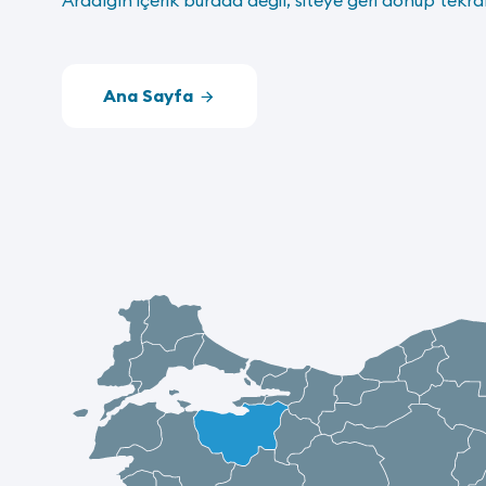
Aradığın içerik burada değil, siteye geri dönüp tekra
Ana Sayfa