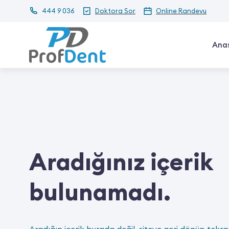
444 9 036
Doktora Sor
Online Randevu
Ana
Aradığınız içerik
bulunamadı.