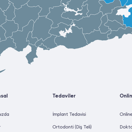
sal
Tedaviler
Onli
ızda
İmplant Tedavisi
Onlin
r
Ortodonti (Diş Teli)
Dokto