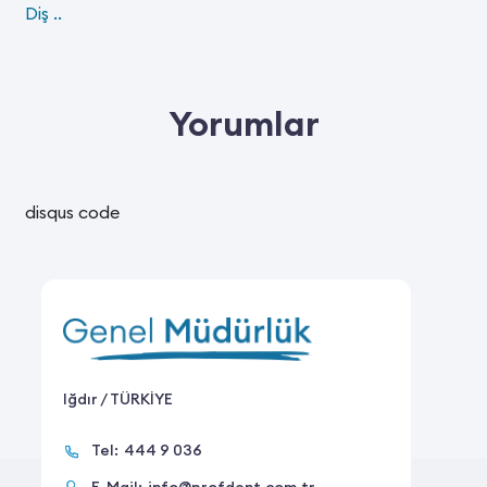
Diş ..
Yorumlar
disqus code
Iğdır / TÜRKİYE
Tel:
444 9 036